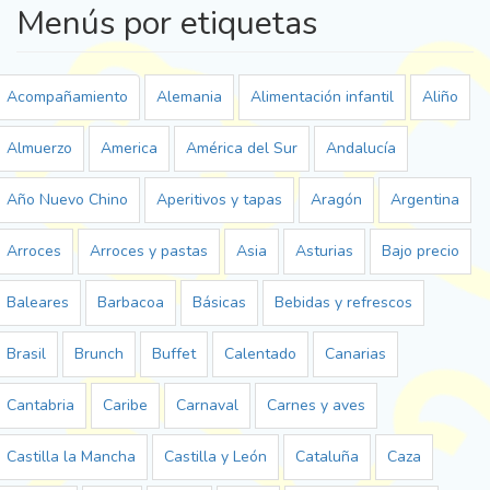
Menús por etiquetas
Acompañamiento
Alemania
Alimentación infantil
Aliño
Almuerzo
America
América del Sur
Andalucía
Año Nuevo Chino
Aperitivos y tapas
Aragón
Argentina
Arroces
Arroces y pastas
Asia
Asturias
Bajo precio
Baleares
Barbacoa
Básicas
Bebidas y refrescos
Brasil
Brunch
Buffet
Calentado
Canarias
Cantabria
Caribe
Carnaval
Carnes y aves
Castilla la Mancha
Castilla y León
Cataluña
Caza