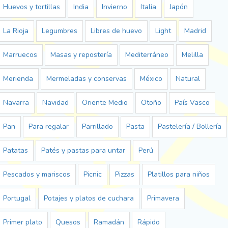
Huevos y tortillas
India
Invierno
Italia
Japón
La Rioja
Legumbres
Libres de huevo
Light
Madrid
Marruecos
Masas y repostería
Mediterráneo
Melilla
Merienda
Mermeladas y conservas
México
Natural
Navarra
Navidad
Oriente Medio
Otoño
País Vasco
Pan
Para regalar
Parrillado
Pasta
Pastelería / Bollería
Patatas
Patés y pastas para untar
Perú
Pescados y mariscos
Picnic
Pizzas
Platillos para niños
Portugal
Potajes y platos de cuchara
Primavera
Primer plato
Quesos
Ramadán
Rápido