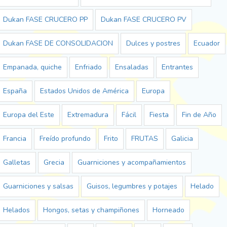
Dukan FASE CRUCERO PP
Dukan FASE CRUCERO PV
Dukan FASE DE CONSOLIDACION
Dulces y postres
Ecuador
Empanada, quiche
Enfriado
Ensaladas
Entrantes
España
Estados Unidos de América
Europa
Europa del Este
Extremadura
Fácil
Fiesta
Fin de Año
Francia
Freído profundo
Frito
FRUTAS
Galicia
Galletas
Grecia
Guarniciones y acompañamientos
Guarniciones y salsas
Guisos, legumbres y potajes
Helado
Helados
Hongos, setas y champiñones
Horneado