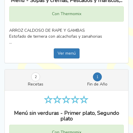
Menú - Sopas y cremas, Pescados y mariscos,...
Con Thermomix
ARROZ CALDOSO DE RAPE Y GAMBAS
Estofado de ternera con alcachofas y zanahorias
...
Ver menú
2
1
Recetas
Fin de Año
Menú sin verduras - Primer plato, Segundo
plato
Con Thermomix