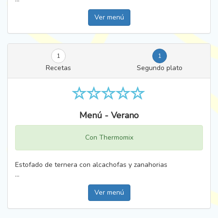
Ver menú
1
1
Recetas
Segundo plato
Menú - Verano
Con Thermomix
Estofado de ternera con alcachofas y zanahorias
...
Ver menú