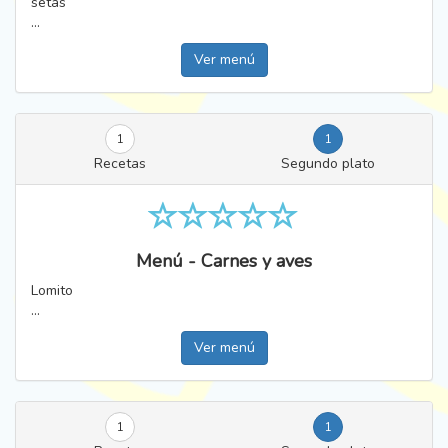
setas
...
Ver menú
1
1
Recetas
Segundo plato
Menú - Carnes y aves
Lomito
...
Ver menú
1
1