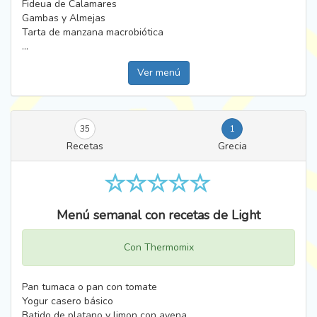
Fideua de Calamares
Gambas y Almejas
Tarta de manzana macrobiótica
...
Ver menú
35
1
Recetas
Grecia
Menú semanal con recetas de Light
Con Thermomix
Pan tumaca o pan con tomate
Yogur casero básico
Batido de platano y limon con avena