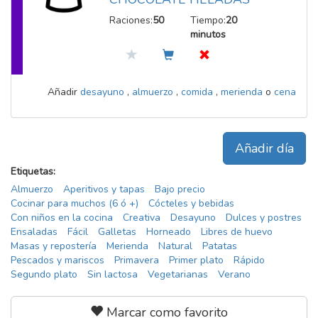
Raciones:
50
Tiempo:
20
minutos
Añadir
desayuno
,
almuerzo
,
comida
,
merienda
o
cena
Añadir día
Etiquetas:
Almuerzo
Aperitivos y tapas
Bajo precio
Cocinar para muchos (6 ó +)
Cócteles y bebidas
Con niños en la cocina
Creativa
Desayuno
Dulces y postres
Ensaladas
Fácil
Galletas
Horneado
Libres de huevo
Masas y repostería
Merienda
Natural
Patatas
Pescados y mariscos
Primavera
Primer plato
Rápido
Segundo plato
Sin lactosa
Vegetarianas
Verano
Marcar como favorito